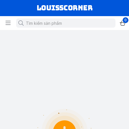
louisscorner
0