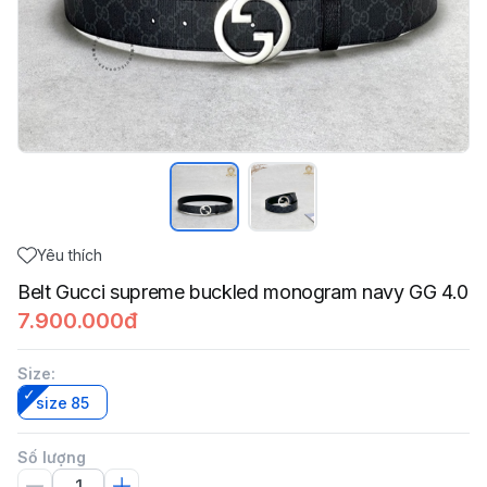
Yêu thích
Belt Gucci supreme buckled monogram navy GG 4.0
7.900.000đ
Size
:
size 85
Số lượng