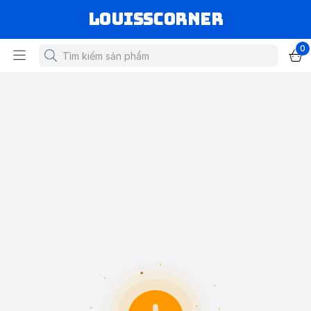
louisscorner
0