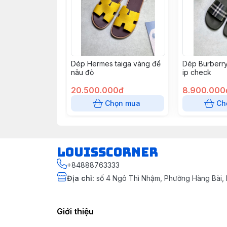
Dép Hermes taiga vàng đế
Dép Burberry
nâu đỏ
ip check
20.500.000đ
8.900.000
Chọn mua
Ch
louisscorner
+84888763333
Địa chỉ
:
số 4 Ngô Thì Nhậm, Phường Hàng Bài, 
Giới thiệu