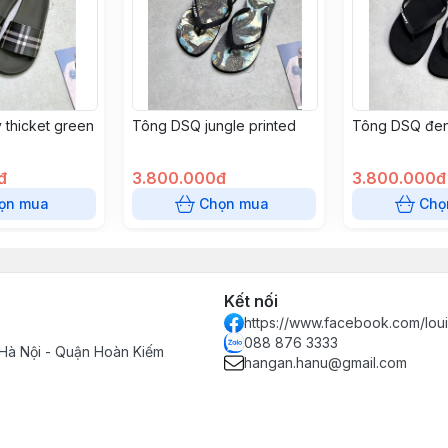
 thicket green
Tông DSQ jungle printed
Tông DSQ đen
đ
3.800.000đ
3.800.000đ
ọn mua
Chọn mua
Chọ
Kết nối
https://www.facebook.com/loui
088 876 3333
Hà Nội - Quận Hoàn Kiếm
hangan.hanu@gmail.com