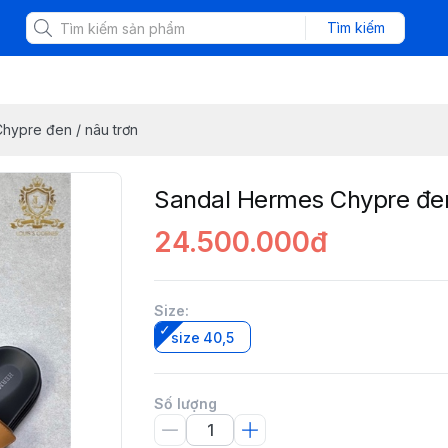
Tìm kiếm
hypre đen / nâu trơn
Sandal Hermes Chypre đen
24.500.000đ
Size
:
size 40,5
Số lượng