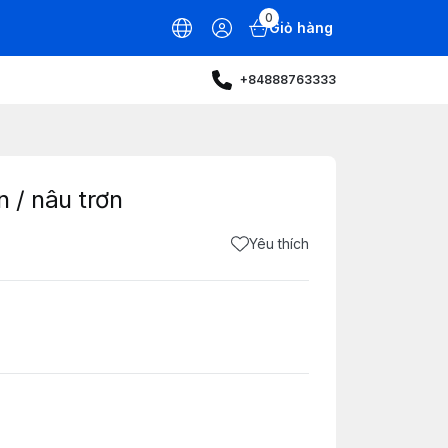
0
Giỏ hàng
+84888763333
 / nâu trơn
Yêu thích