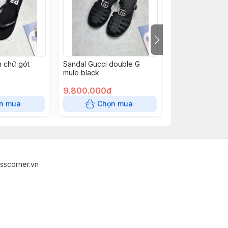
 chữ gót
Sandal Gucci double G
Sandal Dior Aq
mule black
oblique beige
9.800.000đ
18.500.000đ
n mua
Chọn mua
Chọn
sscorner.vn