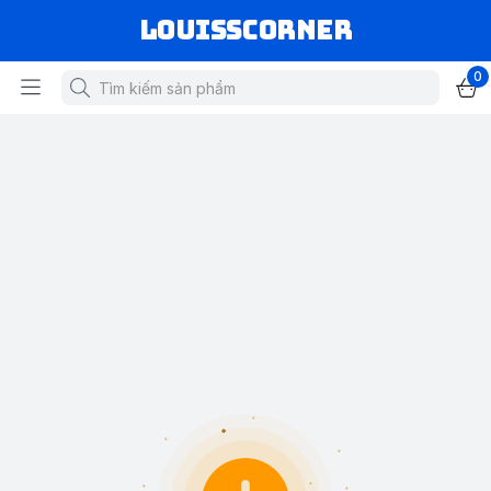
louisscorner
0