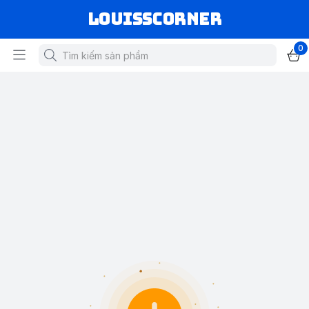
louisscorner
0