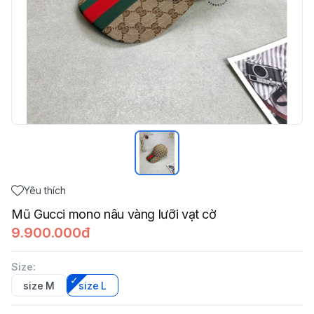
Yêu thích
Mũ Gucci mono nâu vàng lưỡi vạt cờ
9.900.000đ
Size
:
size M
size L