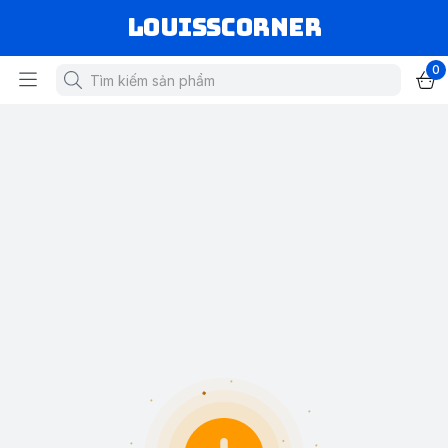
louisscorner
0