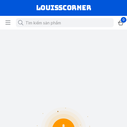
louisscorner
0