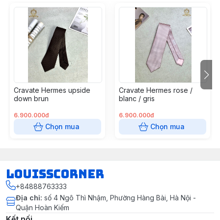
Cravate Hermes upside
Cravate Hermes rose /
down brun
blanc / gris
6.900.000đ
6.900.000đ
Chọn mua
Chọn mua
louisscorner
+84888763333
Địa chỉ
:
số 4 Ngô Thì Nhậm, Phường Hàng Bài, Hà Nội -
Quận Hoàn Kiếm
Kết nối