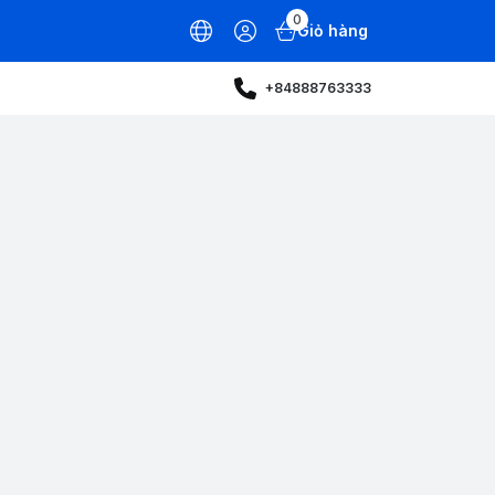
0
Giỏ hàng
+84888763333