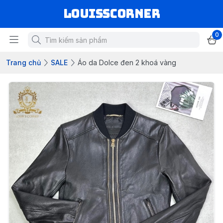
louisscorner
0
Trang chủ
SALE
Áo da Dolce đen 2 khoá vàng