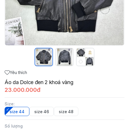
Yêu thích
Áo da Dolce đen 2 khoá vàng
23.000.000đ
Size
:
size 44
size 46
size 48
Số lượng