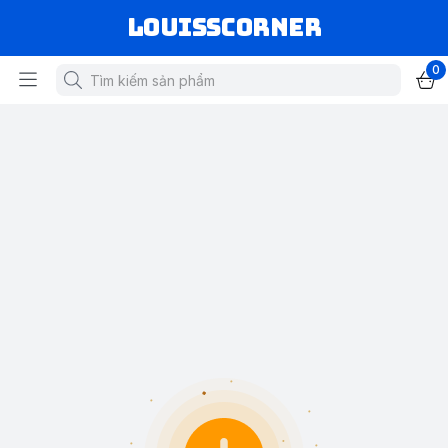
louisscorner
0