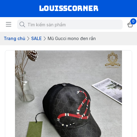
louisscorner
0
Trang chủ
SALE
Mũ Gucci mono đen rắn