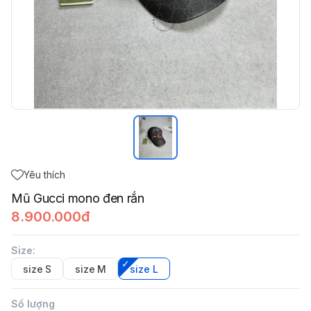
Yêu thích
Mũ Gucci mono đen rắn
8.900.000đ
Size
:
size S
size M
size L
Số lượng