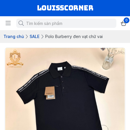
louisscorner
0
Trang chủ
SALE
Polo Burberry đen vạt chữ vai