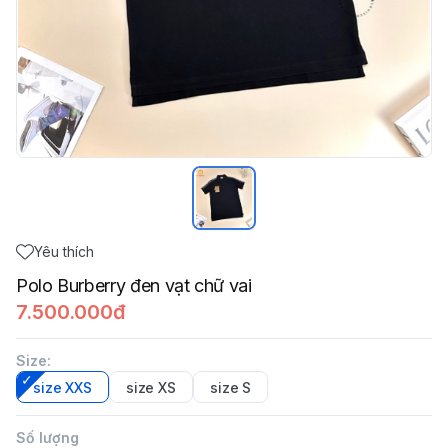
Yêu thích
Polo Burberry đen vạt chữ vai
7.500.000đ
Size
:
size XXS
size XS
size S
Số lượng