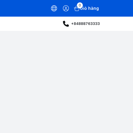
0
Giỏ hàng
+84888763333