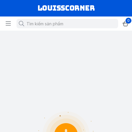
louisscorner
0