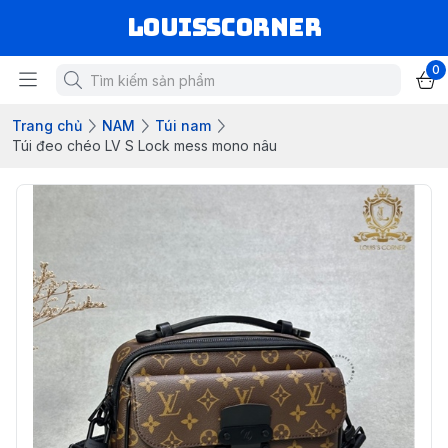
louisscorner
0
Trang chủ
NAM
Túi nam
Túi đeo chéo LV S Lock mess mono nâu