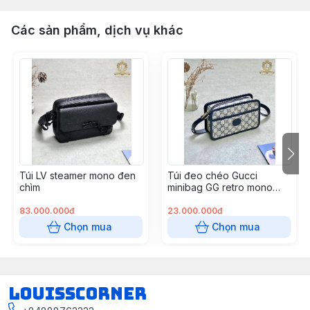
Các sản phẩm, dịch vụ khác
Túi LV steamer mono đen
Túi đeo chéo Gucci
chìm
minibag GG retro mono
blue beige
83.000.000đ
23.000.000đ
Chọn mua
Chọn mua
louisscorner