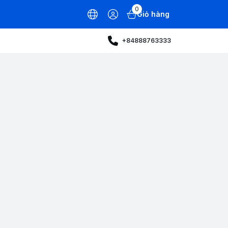
0
Giỏ hàng
+84888763333