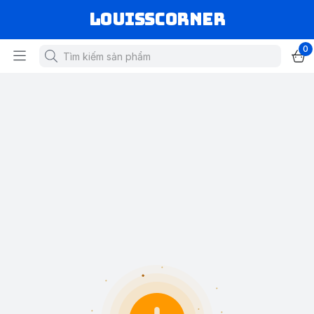
louisscorner
0