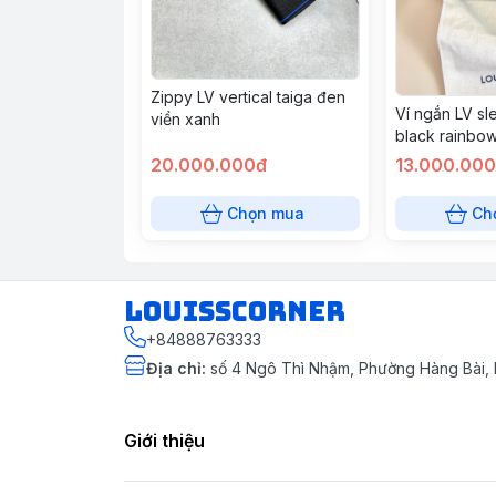
Zippy LV vertical taiga đen
Ví ngắn LV sl
viền xanh
black rainbo
20.000.000đ
13.000.00
Chọn mua
Ch
louisscorner
+84888763333
Địa chỉ
:
số 4 Ngô Thì Nhậm, Phường Hàng Bài, 
Giới thiệu