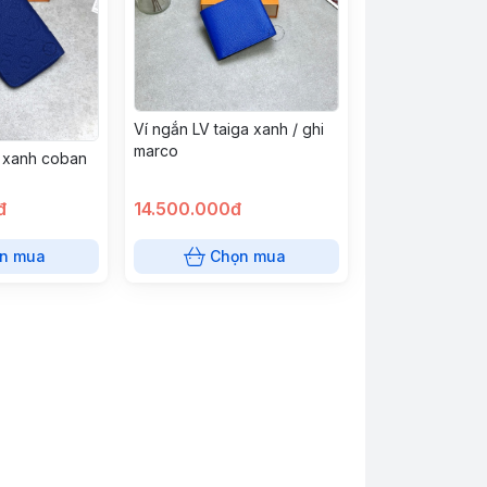
Ví ngắn LV taiga xanh / ghi
marco
l xanh coban
đ
14.500.000đ
n mua
Chọn mua