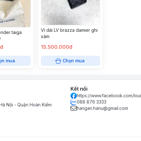
Ví dài LV brazza damier ghi
ender taiga
xám
w
0đ
15.500.000đ
ọn mua
Chọn mua
Kết nối
https://www.facebook.com/loui
088 876 3333
Hà Nội - Quận Hoàn Kiếm
hangan.hanu@gmail.com