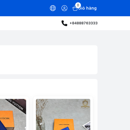
0
Giỏ hàng
+84888763333