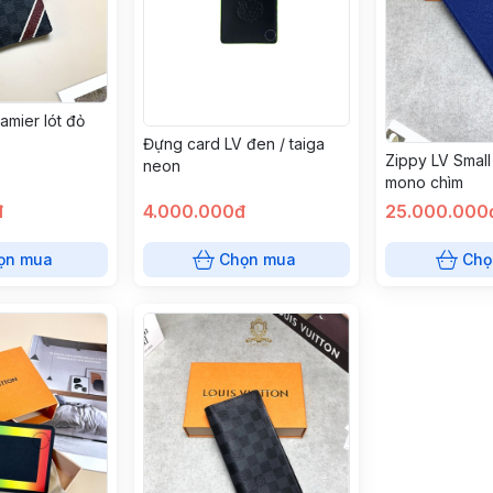
amier lót đỏ
Đựng card LV đen / taiga
Zippy LV Smal
neon
mono chìm
đ
4.000.000đ
25.000.000
ọn mua
Chọn mua
Chọ