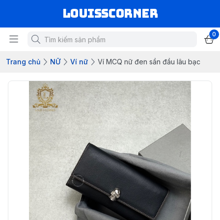
louisscorner
0
Trang chủ
NỮ
Ví nữ
Ví MCQ nữ đen sần đầu lâu bạc